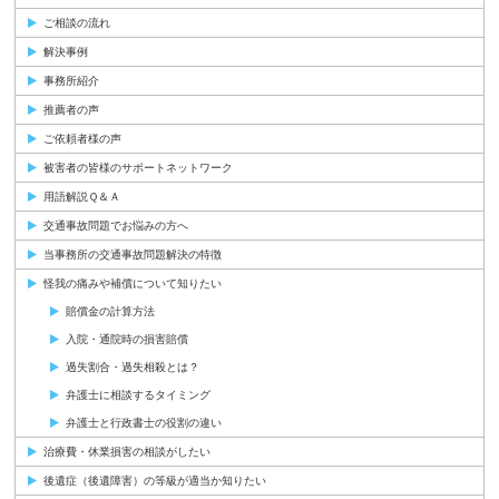
ご相談の流れ
解決事例
事務所紹介
推薦者の声
ご依頼者様の声
被害者の皆様のサポートネットワーク
用語解説Ｑ＆Ａ
交通事故問題でお悩みの方へ
当事務所の交通事故問題解決の特徴
怪我の痛みや補償について知りたい
賠償金の計算方法
入院・通院時の損害賠償
過失割合・過失相殺とは？
弁護士に相談するタイミング
弁護士と行政書士の役割の違い
治療費・休業損害の相談がしたい
後遺症（後遺障害）の等級が適当か知りたい