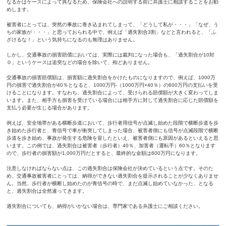
なるかはケースによって異なるため、保険会社への説明する前に弁護士に相談することをお勧
めします。
被害者にとっては、突然の事故に巻き込まれてしまって、「どうして私が・・・」「なぜ、う
ちの家族が・・・」と思っておられる中で、例えば「過失割合3割」などと言われると、「ふ
ざけるな！」という気持ちになるのも無理はありません。
しかし、交通事故の損害賠償においては、実際には裁判になった場合も、「過失割合が10対
０」というケースは追突などの場合を除いて、殆どありません。
交通事故の損害賠償額は、損害額に過失割合をかけたものになりますので、例えば、1000万
円の損害で過失割合が40％となると、1000万円-（1000万円×40％）の600万円の支払いを受
けることになります。すなわち、過失割合によって、受けられる賠償額が大きく変わってしま
います。また、相手方も損害を受けている場合には相手方に対して過失割合に応じた賠償額を
支払う必要が生じる場合があります。
例えば、安全地帯がある横断歩道において、歩行者用信号が点滅し始めた段階で横断歩道を歩
き始めた歩行者と、青信号で車が衝突してしまった場合、被害者側にも信号が点滅段階で横断
歩道を歩き始め、事故が発生する危険を冒したといえ、被害者側にも原因があるといえると思
います。この例では、過失割合は被害者（歩行者）40％、加害者（運転手）60％となります
ので、歩行者の損害額が1,000万円だとすると、最終的な金額は600万円になります。
注意しなければならない点は、この過失割合は保険会社が決めているという点です。そのた
め、交通事故被害者にとっては、納得ができない過失割合を提示されることが少なくありませ
ん。当然、歩行者が横断し始めたのが青信号の時で、まだ点滅し始めていなかった、となる
と、過失割合は全然違ってきます。
過失割合についても、納得がいかない場合は、専門家である弁護士にご相談ください。