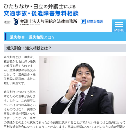
過失割合・過失相殺とは？
過失割合・過失相殺とは？
過失割合とは、加害者、
被害者がともに持つ過失
の程度を示すものです
が、交通事故の示談交渉
において、過失割合・過
失相殺の問題は、非常に
難しい問題です。
過失割合についても算出
するための基準がありま
す。しかし、この基準に
ついては３つの基準とい
うものではなく、実際の
事故の態様が問題となり
ます。したがって、事故
の態様がどのような状況であったかを的確に説明することができない場合にはご自身にとって
不利な過失割合になってしまうことがあります。事故の態様についてはどのような点が問題と