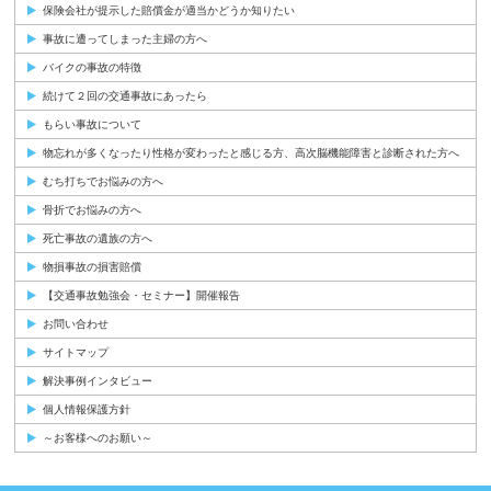
保険会社が提示した賠償金が適当かどうか知りたい
事故に遭ってしまった主婦の方へ
バイクの事故の特徴
続けて２回の交通事故にあったら
もらい事故について
物忘れが多くなったり性格が変わったと感じる方、高次脳機能障害と診断された方へ
むち打ちでお悩みの方へ
骨折でお悩みの方へ
死亡事故の遺族の方へ
物損事故の損害賠償
【交通事故勉強会・セミナー】開催報告
お問い合わせ
サイトマップ
解決事例インタビュー
個人情報保護方針
～お客様へのお願い～