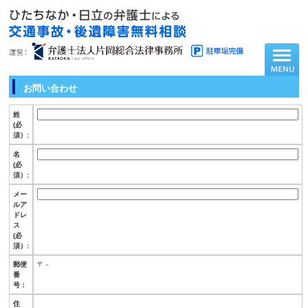
お問い合わせ
姓
(必
須）:
名
(必
須）:
メー
ルア
ドレ
ス
(必
須）:
郵便
〒 -
番
号：
住