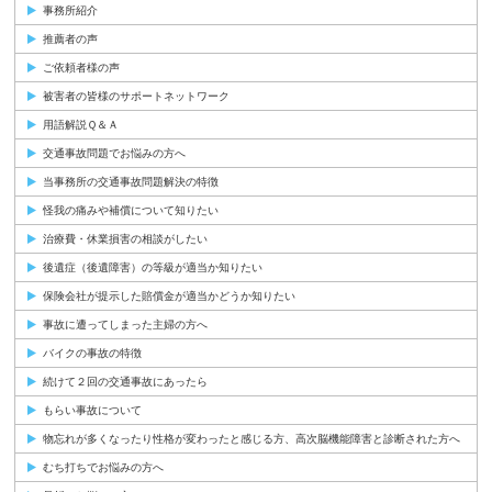
事務所紹介
推薦者の声
ご依頼者様の声
被害者の皆様のサポートネットワーク
用語解説Ｑ＆Ａ
交通事故問題でお悩みの方へ
当事務所の交通事故問題解決の特徴
怪我の痛みや補償について知りたい
治療費・休業損害の相談がしたい
後遺症（後遺障害）の等級が適当か知りたい
保険会社が提示した賠償金が適当かどうか知りたい
事故に遭ってしまった主婦の方へ
バイクの事故の特徴
続けて２回の交通事故にあったら
もらい事故について
物忘れが多くなったり性格が変わったと感じる方、高次脳機能障害と診断された方へ
むち打ちでお悩みの方へ