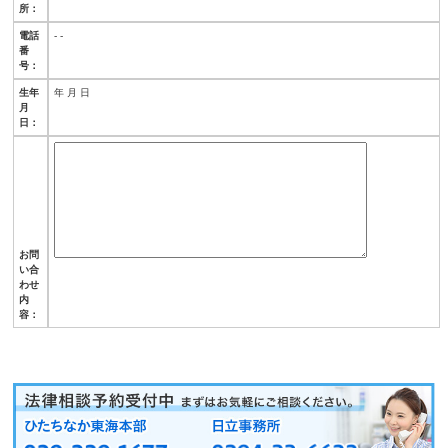
所：
電話
- -
番
号：
生年
年 月 日
月
日：
お問
い合
わせ
内
容：